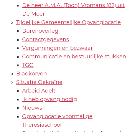
De heer A.M.A. (Toon) Vromans (82) uit
De Moer
Tijdelijke Gemeentelijke Opvanglocatie
Burenoverleg
Contactgegevens
Vergunningen en bezwaar
Communicatie en bestuurlijke stukken
TGO
Bladkorven
Situatie Oekraïne
Arbeid Adelt
Ik heb opvang nodig
Nieuws
Opvanglocatie voormalige
Theresiaschool