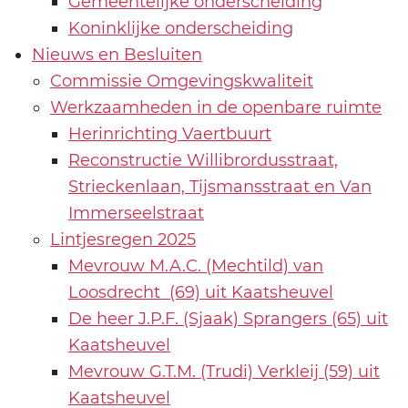
Gemeentelijke onderscheiding
Koninklijke onderscheiding
Nieuws en Besluiten
Commissie Omgevingskwaliteit
Werkzaamheden in de openbare ruimte
Herinrichting Vaertbuurt
Reconstructie Willibrordusstraat,
Strieckenlaan, Tijsmansstraat en Van
Immerseelstraat
Lintjesregen 2025
Mevrouw M.A.C. (Mechtild) van
Loosdrecht (69) uit Kaatsheuvel
De heer J.P.F. (Sjaak) Sprangers (65) uit
Kaatsheuvel
Mevrouw G.T.M. (Trudi) Verkleij (59) uit
Kaatsheuvel