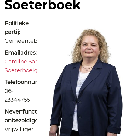
Soeterboek
Politieke
partij:
GemeenteBelangen
Emailadres:
Caroline.Samuels-
Soeterboek@raadloonopzand.nl
Telefoonnummer:
06-
23344755
Nevenfuncties
onbezoldigd:
Vrijwilliger