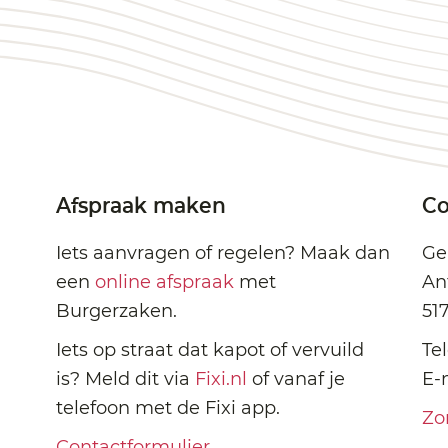
Afspraak maken
Co
Iets aanvragen of regelen? Maak dan
Ge
een
online afspraak
met
An
Burgerzaken.
51
Iets op straat dat kapot of vervuild
Te
is? Meld dit via
Fixi.nl
of vanaf je
E-
telefoon met de Fixi app.
Zo
Contactformulier