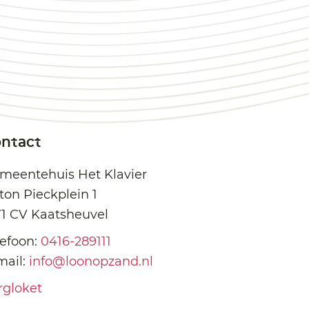
ntact
meentehuis Het Klavier
ton Pieckplein 1
71 CV Kaatsheuvel
lefoon:
0416-289111
mail:
info@loonopzand.nl
rgloket