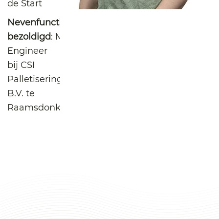
de Start
Nevenfuncties
bezoldigd
: Modification
Engineer
bij CSI
Palletisering
B.V. te
Raamsdonksveer