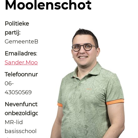
Moolenschot
Politieke
partij:
GemeenteBelangen
Emailadres
:
Sander.Moolenschot@raadloonopzand.nl
Telefoonnummer
:
06-
43050569
Nevenfuncties
onbezoldigd
:
MR-lid
basisschool