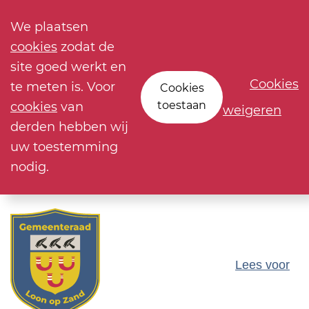
We plaatsen
cookies
zodat de
site goed werkt en
Cookies
te meten is. Voor
Cookies
toestaan
cookies
van
weigeren
derden hebben wij
uw toestemming
nodig.
Lees voor