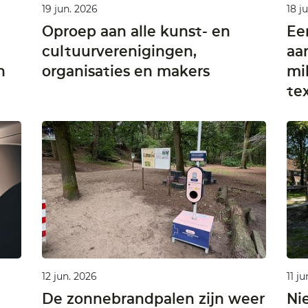
19 jun. 2026
18 j
Oproep aan alle kunst- en
Ee
cultuurverenigingen,
aa
n
organisaties en makers
mi
te
12 jun. 2026
11 j
De zonnebrandpalen zijn weer
Ni