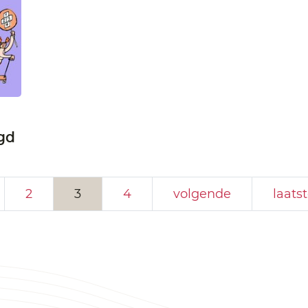
gd
2
3
4
volgende
laats