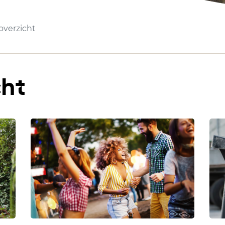
verzicht
cht