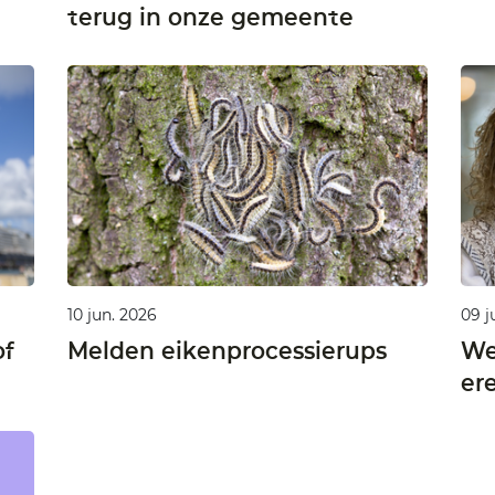
terug in onze gemeente
10 jun. 2026
09 j
of
Melden eikenprocessierups
We
er