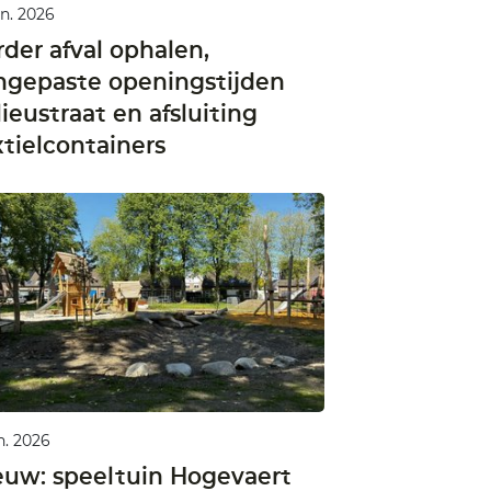
un. 2026
rder afval ophalen,
ngepaste openingstijden
lieustraat en afsluiting
xtielcontainers
un. 2026
euw: speeltuin Hogevaert