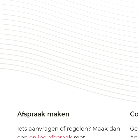
Afspraak maken
Co
Iets aanvragen of regelen? Maak dan
Ge
een
online afspraak
met
An