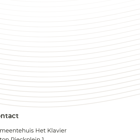
ntact
meentehuis Het Klavier
ton Pieckplein 1