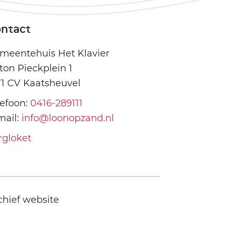
ntact
meentehuis Het Klavier
ton Pieckplein 1
71 CV Kaatsheuvel
lefoon:
0416-289111
mail:
info@loonopzand.nl
rgloket
chief website