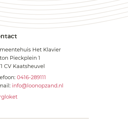
ntact
meentehuis Het Klavier
ton Pieckplein 1
71 CV Kaatsheuvel
lefoon:
0416-289111
mail:
info@loonopzand.nl
rgloket