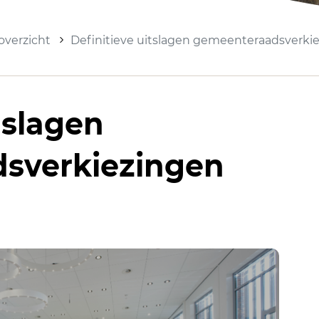
verzicht
Definitieve uitslagen gemeenteraadsverki
tslagen
sverkiezingen